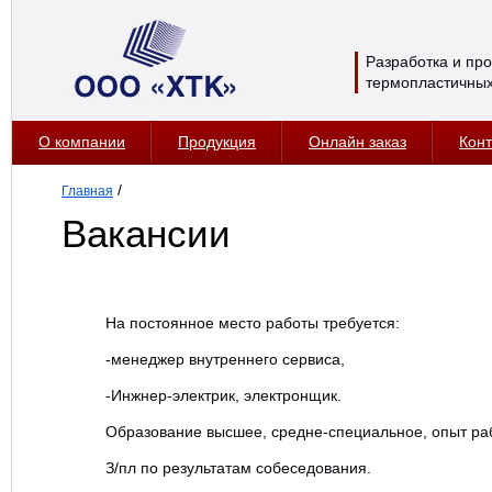
Разработка и пр
термопластичных
О компании
Продукция
Онлайн заказ
Конт
/
Главная
Вакансии
На постоянное место работы требуется:
-менеджер внутреннего сервиса,
-Инжнер-электрик, электронщик.
Образование высшее, средне-специальное, опыт раб
З/пл по результатам собеседования.