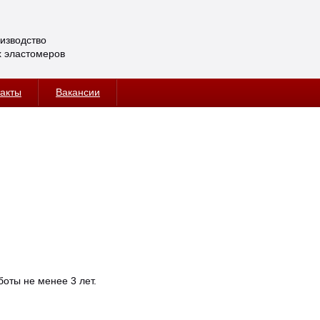
оизводство
 эластомеров
акты
Вакансии
оты не менее 3 лет.