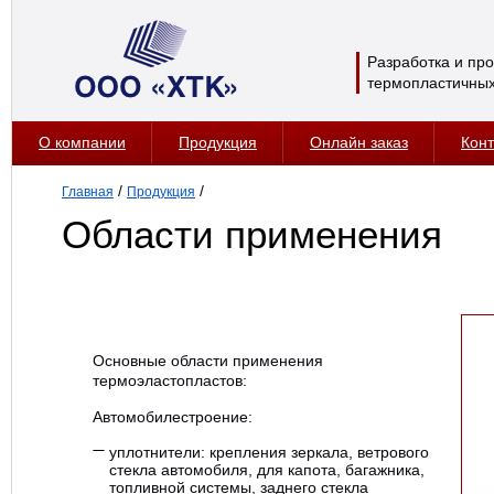
Разработка и пр
термопластичных
О компании
Продукция
Онлайн заказ
Конт
/
/
Главная
Продукция
Области применения
Основные области применения
термоэластопластов:
Автомобилестроение:
уплотнители: крепления зеркала, ветрового
стекла автомобиля, для капота, багажника,
топливной системы, заднего стекла